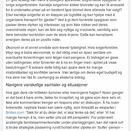
ivrige svigerforeldre. Kanskje svigermor elsker blomster og kan få ansvaret
for å undersøke priser på en bestemt type blomst dere allerede har valgt?
Eller kanskje svigerfar er en kløpper på logistikk og kan hjelpe med å
organisere transport for gjester? Ved å gi dem konkrete oppgaver som
passer deres styrker og interesser, og som ikke rokker ved deres
overordnede visjon, kan de føle seg nyttige og involverte, samtidig som
dere beholder kontrollen over de store linjene. Dette kan kanalisere
energien deres på en positiv måte.
Økonomi er et annet område som krever tydelighet. Hvis svigerforeldre
tilbyr seg å bidra økonomisk, er det viktig med en åpen samtale om
eventuelle forventninger som følger med pengene. Er bidraget en gave
uten betingelser, eller forventer de å ha en finger med i spillet på visse
beslutninger? Å avklare dette tidlig kan spare dere for mange
misforståelser og konflikter senere. Vær ærlige om deres eget budsjett og
hva dere har råd til, uavhengig av eksterne bidrag.
Navigere vanskelige samtaler og situasjoner
Hva gjør dere når kritikken kommer eller meningene hagler? Noen ganger
er det best å bare smile, takke for innspillet, og så gjøre som dere selv vil.
Ikke alle kommentarer trenger en respons eller en diskusjon. Å ha noen
forberedte, nøytrale fraser kan være nyttig, som foreslått av eksperter i
Brides.com
: ‘Takk for at du deler det, vi skal tenke på det,’ eller ‘Vi har
mange hensyn å ta, men setter pris på ditt perspektiv.’ For potensielt
anstrengte familiesammenkomster under planleggingen, kan det være lurt
å bruke strategisk plassering rundt bordet eller utpeke en ‘buffer’-person –