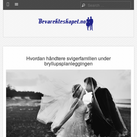
Menu
Search
HOME
SKIP TO CONTENT
Bevarekteskapet.no
Ekteskapets rolle i det moderne norske samfunnet
Hvordan håndtere svigerfamilien under
bryllupsplanleggingen