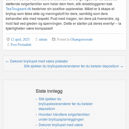
støttende svigerfamilier som heier dem frem, slik reisebloggeren bak
TeaTougaard.dk
beskriver sin positive opplevelse. Målet er å skape et
bryllup som føles ekte og meningsfullt for dere, samtidig som dere
behandler alle med respekt. Pust med magen, len dere på hverandre, og
hold fast ved gleden og spenningen. Dette er starten på deres eventyr – la
kjærligheten være kompasset!
12 april, 2025
admin
Posted in
Okategoriserade
Post Permalink
←
Dekorer bryllupet med vakre plakater
Post navigation
Slik sjekker du bryllupsleverandører før du betaler depositum
→
Siste innlegg
Slik sjekker du
bryllupsleverandører før du betaler
depositum
Hvordan håndtere svigerfamilien
under bryllupsplanleggingen
Dekorer bryllupet med vakre