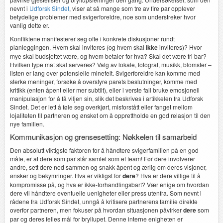
nevnt i
Udforsk Sindet
, viser at så mange som tre av fire par opplever
betydelige problemer med svigerforeldre, noe som understreker hvor
vanlig dette er.
Konfliktene manifesterer seg ofte i konkrete diskusjoner rundt
planleggingen. Hvem skal inviteres (og hvem skal
ikke
inviteres)? Hvor
mye skal budsjettet være, og hvem betaler for hva? Skal det være fri bar?
Hvilken type mat skal serveres? Valg av lokale, fotograf, musikk, blomster –
listen er lang over potensielle minefelt. Svigerforeldre kan komme med
sterke meninger, forsøke å overstyre parets beslutninger, komme med
kritikk (enten åpent eller mer subtilt), eller i verste fall bruke emosjonell
manipulasjon for å få viljen sin, slik det beskrives i artikkelen fra Udforsk
Sindet. Det er lett å føle seg overkjørt, misforstått eller fanget mellom
lojaliteten til partneren og ønsket om å opprettholde en god relasjon til den
nye familien.
Kommunikasjon og grensesetting: Nøkkelen til samarbeid
Den absolutt viktigste faktoren for å håndtere svigerfamilien på en god
måte, er at dere som par står samlet som et team! Før dere involverer
andre, sett dere ned sammen og snakk åpent og ærlig om deres visjoner,
ønsker og bekymringer. Hva er viktigst for
dere
? Hva er dere villige til å
kompromisse på, og hva er ikke-forhandlingsbart? Vær enige om hvordan
dere vil håndtere eventuelle uenigheter eller press utenfra. Som nevnt i
rådene fra Udforsk Sindet, unngå å kritisere partnerens familie direkte
overfor partneren, men fokuser på hvordan situasjonen påvirker
dere
som
par og deres felles mål for bryllupet. Denne interne enigheten er