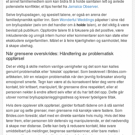
et annet familiemedlem som kan bidra til å holde samtalen lett og avlede
potensielle konflikter, et tips hentet fra
Jamaica Observer
.
Selve bryllupsdagen, og spesielt talene, er også en arena der
familiedynamikk spiller inn. Som
Wonderful Weddings
påpeker i sine råd
om bryllupstaler (selv om det handler om å
holde
talen), er det viktig å være
bevisst på publikum. Oppfordre talere til å fokusere på det positive, være
inkluderende og unngå intern humor eller kommentarer som kan støte eller
ekskludere svigerfamilien. Målet er å feire kjærligheten og samholdet, ikke
å skape ubehag.
Når grensene overskrides: Håndtering av problematisk
oppførsel
Det er viktig å skille mellom vanlige uenigheter og det som kan kalles
genuint problematisk eller ‘toksisk’ oppførsel. Som beskrevet i Brides.com-
artikkelen, blir en relasjon problematisk når den jevnlig forårsaker alvorlig
emosjonell smerte. Tegn kan være at du konsekvent føler deg verre etter
kontakt, blir kritisert, manipulert, får grensene dine respektert, eller at
personen nekter å endre atferd selv etter at du har tatt det opp. Dette går
utover normal bryllupsplanleggingsstress og krever tydeligere tiltak.
Hvis dere opplever slik oppførsel, gjelder fortsatt rådene om å stå samlet
som par og sette grenser, men grensene må kanskje være fastere. Som
Brides.com foreslår, start med en direkte samtale hvis mulig. Hvis det ikke
fører frem, eller personen blir defensiv og manipulerende, er det nødvendig
å skape mer distanse. Dette kan bety å redusere kontakt, ikke svare
umiddelbart på meldinger, begrense samtaleemner, eller bare møtes i