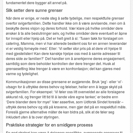
fundamentet dere bygger alt annet på.
Slik setter dere sunne grenser
Når dere er enige, er neste steg å sette tydelige, men respektfulle grenser
overfor svigerfamilien. Dette handler ikke om å være avvisende, men om å
beskytte deres visjon og deres forhold. Vær klare på hvilke områder dere
ønsker å ta alle beslutninger selv, og hvilke områder dere eventuelt er åpne
for innspill eller hjelp på. Det er helt greit å si: ‘Tusen takk for forslaget om
catering, Mamma, men vi har allerede bestemt oss for en annen leverandør
vi er veldig fornøyde med.’ Eller: ‘Vi setter stor pris på at dere vil hjelpe til
med gjestelisten! Kan dere kanskje hjelpe oss med å samle adresser til
deres side av familien?’ Det handler om å anerkjenne deres engasjement,
samtidig som dere beholder kontrollen der dere trenger det. Husk at
grensesetting ikke trenger å være en konfrontasjon; det kan gjøres med
varme og tydelighet.
Kommunikasjonen av disse grensene er avgjørende. Bruk ‘jeg’- eller ‘vi’-
utsagn for å uttrykke deres behov og følelser, heller enn å legge skyld på
svigerfamilien. For eksempel: ‘Vi føler oss litt overveldet av alle forslagene
akkurat nå, og trenger litt tid til å lande våre egne tanker,’ er bedre enn
‘Dere blander dere for mye!’ Vær assertive, som Udforsk Sindet foreslår –
uttrykk deres behov og stå på kravene, men gjør det på en respektfull måte.
Foreslå gjerne alternative måter de kan bidra på, slik at de føler seg
inkludert uten å ta over styringen.
Praktiske strategier for en smidigere prosess
En god strategi kan være å delegere spesifikke, avgrensede oppgaver til