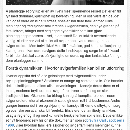
Å planlegge et bryllup er en av livets mest spennende reiser! Det er en tid
fylt med drømmer, kjærlighet og forventning. Men la oss være ærlige, det
kan også være en kilde til stress, spesielt når flere familier med ulike
meninger og tradisjoner skal forenes. Svigerfamilien, den nye grenen på
familietreet, bringer med seg egne dynamikker som kan gjøre
planleggingsprosessen… vel, interessant! Det er faktisk overraskende
vanlig; studier har vist at et flertall av par opplever utfordringer med
svigerforeldre. Men fortvil ikke! Med litt forståelse, god kommunikasjon og
klare grenser kan dere navigere dette landskapet og sørge for at fokuset
forblir der det skal være: på kjærligheten deres og den fantastiske feiringen
dere planlegger sammen.
Forstå dynamikken: Hvorfor svigerfamilien kan bli en utfordring
Hvorfor oppstår det så ofte gnisninger med svigerfamilien under
bryllupsplanleggingen? Årsakene er mange og sammensatte. Ofte handler
det om kollisjoner mellom ulike forventninger – kanskje deres drøm er et
intimt, moderne bryllup, mens svigerforeldrene ser for seg en stor,
tradisjonell fest. Økonomiske bidrag kan også komplisere bildet; noen
svigerforeldre føler at økonomisk støtte gir dem rett til å bestemme. Andre
ganger bunner det i ren og skjær (men kanskje litt klønete uttrykt) omsorg
og et ønske om at alt skal bli ‘perfekt’. Eksisterende familiedynamikker,
usagte regler og til og med kulturelle forskjeller kan spille inn. Dette er ikke
et nytt fenomen; selv historiske dokumenter, som et
brev fra Carl Jacobsen i
1908
, viser hvordan familierelasjoner og svigerfamiliens meninger kunne
påvirke gjestelister og bryllupsfeiringer den gang. Undersøkelser, som den