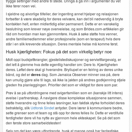
trygge settinger med andre til stede. Unngå å gå inn i argumenter du vet
ikke fører noen vei.
I sjeldne og alvorlige tilfeller, der ingenting annet hjelper og relasjonen
fortsetter å være skadelig for deres velvære, kan det bli nødvendig å bryte
kontakten helt, enten midlertidig eller permanent. Dette er en vanskelig
beslutning som krever nøye overveielse, og som Brides.com-artikkelen gir
råd om hvordan man kan gjennomføre. Husk å søke støtte hos venner,
andre familiemedlemmer eller profesjonelle (som en terapeut) hvis dere
står i en slik krevende situasjon. Deres mentale helse må komme først.
Husk kjærligheten: Fokus på det som virkelig betyr noe
Midt oppi budsjettkrangler, gjestelistediskusjoner og serviettfargevalg, er
det lett å glemme hva dette egentlig handler om: Dere to. Kjærligheten
deres. Løftet dere skal gi hverandre. Bryllupet er en feiring av deres unike
bånd, og det er
deres
dag. Som Jamaica Observer minner oss på, dere
kan umulig gjøre alle til lags, så ikke la jakten på andres godkjenning stjele
gleden fra planleggingen. Prioriter det som er viktigst for dere som par.
Prøv å se på utfordringene med svigerfamilien som en (kanskje litt intens)
øvelse i partnerskap. Å navigere disse komplekse situasjonene sammen,
støtte hverandre og finne felles løsninger, kan faktisk styrke forholdet deres
betraktelig, slik
Udforsk Sindet
antyder. Dere lærer å kommunisere bedre,
sette grenser som et team og stå opp for deres felles liv. Dette er verdifulle
ferdigheter dere vil ha nytte av gjennom hele ekteskapet. Se på det som
den første store samarbeidstesten!
Selv om det kan være utfordrende, husk at mange også har fantastiske,